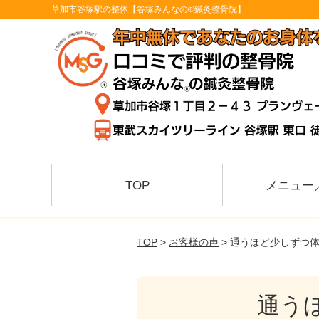
草加市谷塚駅の整体【谷塚みんなの®鍼灸整骨院】
TOP
メニュー
TOP
>
お客様の声
> 通うほど少しずつ
通う