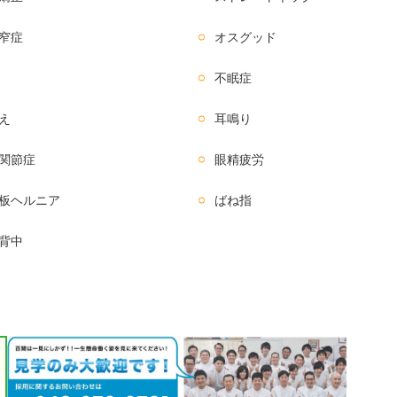
窄症
オスグッド
不眠症
え
耳鳴り
関節症
眼精疲労
板ヘルニア
ばね指
背中