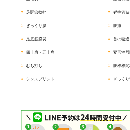
足関節捻挫
脊柱管狭
ぎっくり腰
腰痛
足底筋膜炎
首の寝違
四十肩・五十肩
変形性股
むち打ち
腰椎椎間
シンスプリント
ぎっくり