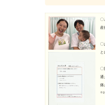
〇
産
〇
と
〇
通
痛
※