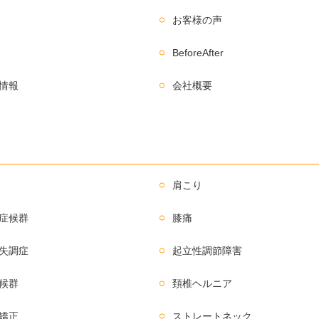
お客様の声
BeforeAfter
情報
会社概要
肩こり
症候群
膝痛
失調症
起立性調節障害
候群
頚椎ヘルニア
矯正
ストレートネック