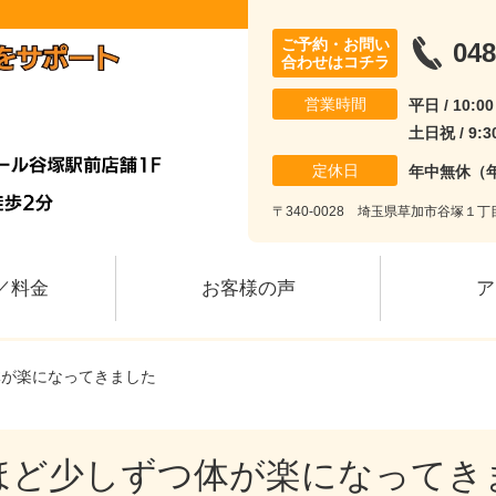
ご予約・お問い
048
合わせはコチラ
営業時間
平日 / 10:0
土日祝 / 9:3
定休日
年中無休（
〒340-0028 埼玉県草加市谷塚１
／料金
お客様の声
ア
体が楽になってきました
ほど少しずつ体が楽になってき