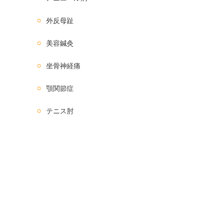
外反母趾
美容鍼灸
坐骨神経痛
顎関節症
テニス肘