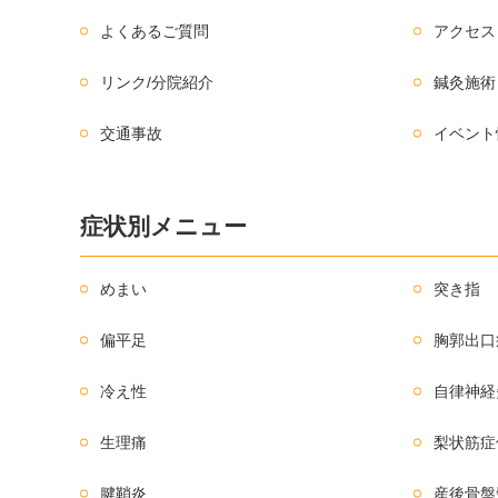
よくあるご質問
アクセス
リンク/分院紹介
鍼灸施術
交通事故
イベント
症状別メニュー
めまい
突き指
偏平足
胸郭出口
冷え性
自律神経
生理痛
梨状筋症
腱鞘炎
産後骨盤