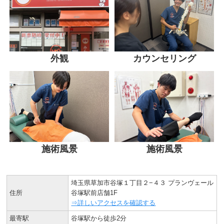
外観
カウンセリング
施術風景
施術風景
埼玉県草加市谷塚１丁目２−４３ プランヴェール
住所
谷塚駅前店舗1F
⇒詳しいアクセスを確認する
最寄駅
谷塚駅から徒歩2分