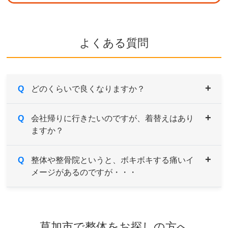
よくある質問
Q
どのくらいで良くなりますか？
A
Q
症状により異なりますが、痛みや違和感などがあ
会社帰りに行きたいのですが、着替えはあり
ますか？
るようでしたら続けてご来院していただき、経過
とともに様子をみていきます。
症状の原因である根本を改善していくためには、
A
Q
男性用・女性用と共にご用意しております。サイ
整体や整骨院というと、ボキボキする痛いイ
約1～３ヶ月を目安とお考えください。
メージがあるのですが・・・
ズも選べますのでお気軽にお申し付けください。
A
当院はソフトで安心なボキボキしない骨格矯正を
取り入れております。
草加市で整体をお探しの方へ
ご希望や症状によりボキボキする矯正もあります