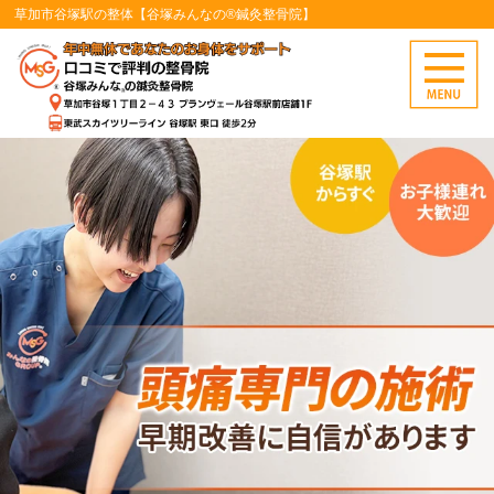
草加市谷塚駅の整体【谷塚みんなの®鍼灸整骨院】