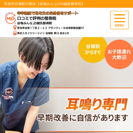
草加市谷塚駅の整体【谷塚みんなの®鍼灸整骨院】