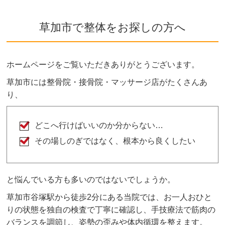
A
当院はソフトで安心なボキボキしない骨格矯正を
取り入れております。
草加市で整体をお探しの方へ
ご希望や症状によりボキボキする矯正もあります
が、痛みを感じないよう熟練した施術家が対応し
ますのでご安心ください。
ホームページをご覧いただきありがとうございます。
ボキボキが苦手な方はお気軽にご相談ください。
草加市には整骨院・接骨院・マッサージ店がたくさんあ
り、
どこへ行けばいいのか分からない…
その場しのぎではなく、根本から良くしたい
と悩んでいる方も多いのではないでしょうか。
草加市谷塚駅から徒歩2分にある当院では、お一人おひと
りの状態を独自の検査で丁寧に確認し、手技療法で筋肉の
バランスを調節し、姿勢の歪みや体内循環を整えます。