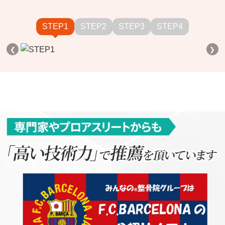
STEP1
STEP2
STEP3
STEP4
❮
❯