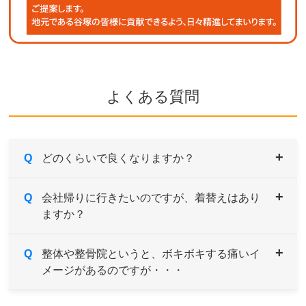
よくある質問
Q
どのくらいで良くなりますか？
A
Q
症状により異なりますが、痛みや違和感などがあ
会社帰りに行きたいのですが、着替えはあり
ますか？
るようでしたら続けてご来院していただき、経過
とともに様子をみていきます。
症状の原因である根本を改善していくためには、
A
Q
男性用・女性用と共にご用意しております。サイ
整体や整骨院というと、ボキボキする痛いイ
約1～３ヶ月を目安とお考えください。
メージがあるのですが・・・
ズも選べますのでお気軽にお申し付けください。