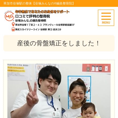
草加市谷塚駅の整体【谷塚みんなの®鍼灸整骨院】
産後の骨盤矯正をしました！