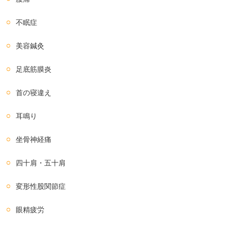
不眠症
美容鍼灸
足底筋膜炎
首の寝違え
耳鳴り
坐骨神経痛
四十肩・五十肩
変形性股関節症
眼精疲労