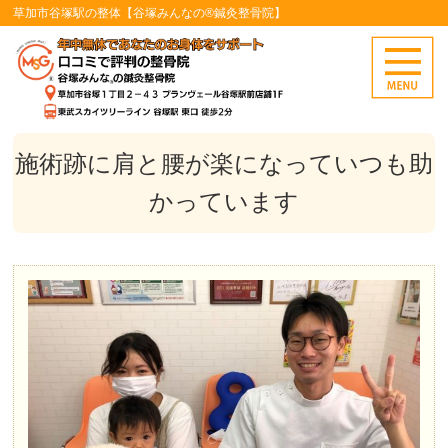
草加市谷塚駅の整体【谷塚みんなの®鍼灸整骨院】
施術跡に肩と腰が楽になっていつも助
かっています