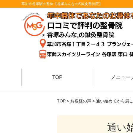
草加市谷塚駅の整体【谷塚みんなの®鍼灸整骨院】
TOP
メニュー
TOP
>
お客様の声
> 通い始めてから肩
通い