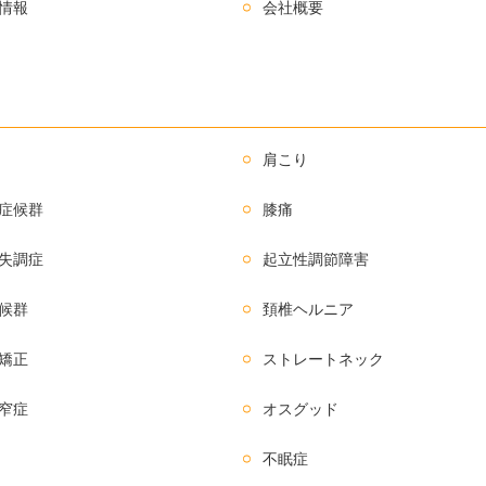
情報
会社概要
肩こり
症候群
膝痛
失調症
起立性調節障害
候群
頚椎ヘルニア
矯正
ストレートネック
窄症
オスグッド
不眠症