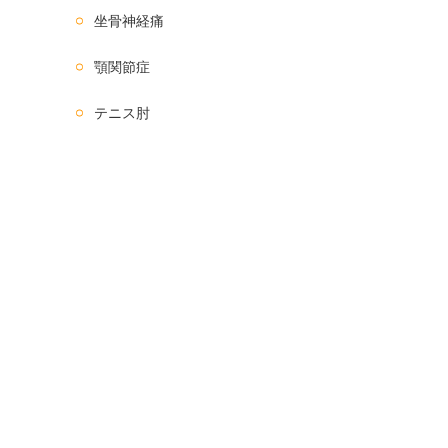
坐骨神経痛
顎関節症
テニス肘