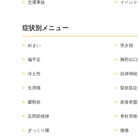
交通事故
イベント
症状別メニュー
めまい
突き指
偏平足
胸郭出口
冷え性
自律神経
生理痛
梨状筋症
腱鞘炎
産後骨盤
足関節捻挫
脊柱管狭
ぎっくり腰
腰痛