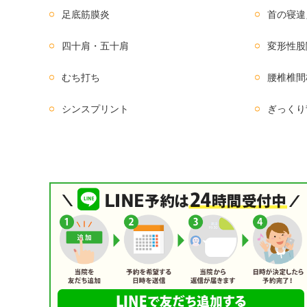
足底筋膜炎
首の寝違
四十肩・五十肩
変形性股
むち打ち
腰椎椎間
シンスプリント
ぎっくり