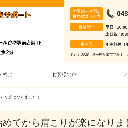
ご予約・お問い
048
合わせはコチラ
営業時間
平日 / 10:0
土日祝 / 9:3
定休日
年中無休（
〒340-0028 埼玉県草加市谷塚１
／料金
お客様の声
ア
こりが楽になりました！
始めてから肩こりが楽になりま