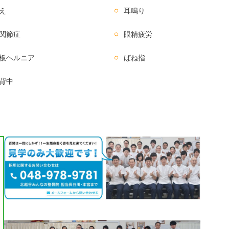
え
耳鳴り
関節症
眼精疲労
板ヘルニア
ばね指
背中